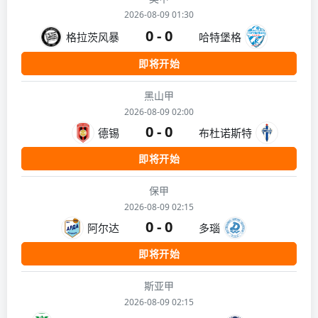
2026-08-09 01:30
0 - 0
格拉茨风暴
哈特堡格
即将开始
黑山甲
2026-08-09 02:00
0 - 0
德锡
布杜诺斯特
即将开始
保甲
2026-08-09 02:15
0 - 0
阿尔达
多瑙
即将开始
斯亚甲
2026-08-09 02:15