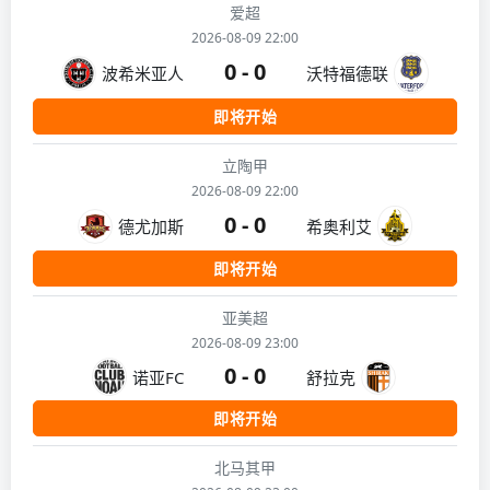
爱超
2026-08-09 22:00
0 - 0
波希米亚人
沃特福德联
即将开始
立陶甲
2026-08-09 22:00
0 - 0
德尤加斯
希奥利艾
即将开始
亚美超
2026-08-09 23:00
0 - 0
诺亚FC
舒拉克
即将开始
北马其甲