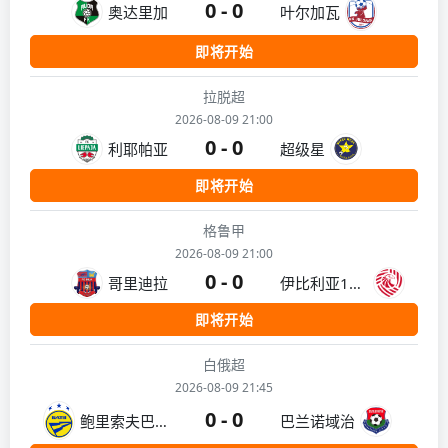
0 - 0
奥达里加
叶尔加瓦
即将开始
拉脱超
2026-08-09 21:00
0 - 0
利耶帕亚
超级星
即将开始
格鲁甲
2026-08-09 21:00
0 - 0
哥里迪拉
伊比利亚1999
即将开始
白俄超
2026-08-09 21:45
0 - 0
鲍里索夫巴特
巴兰诺域治