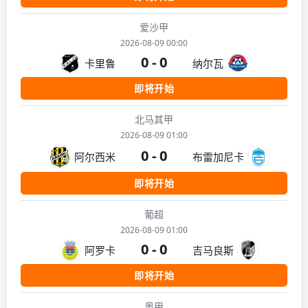
爱沙甲
2026-08-09 00:00
0 - 0
纳尔瓦
卡里鲁
即将开始
北马其甲
2026-08-09 01:00
0 - 0
阿尔西米
布雷加尼卡
即将开始
葡超
2026-08-09 01:00
0 - 0
阿罗卡
吉马良斯
即将开始
奥甲