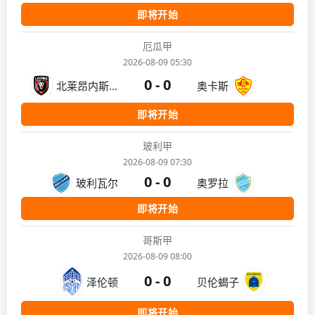
即将开始
厄瓜甲
2026-08-09 05:30
0 - 0
北莱昂内斯俱乐部
奥卡斯
即将开始
玻利甲
2026-08-09 07:30
0 - 0
玻利瓦尔
奥罗拉
即将开始
哥斯甲
2026-08-09 08:00
0 - 0
贝伦蝎子
泽伦顿
即将开始