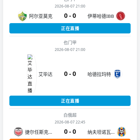
2026-08-07 21:00
0 - 0
阿尔亚莫克
伊蒂哈德IBB
正在直播
也门甲
2026-08-07 21:00
0 - 0
艾毕达
哈德拉玛特
正在直播
白俄超
2026-08-07 22:45
0 - 0
捷尔任斯克兵工厂
纳夫坦诺瓦洛克