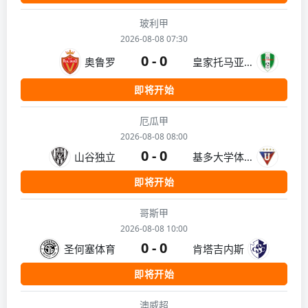
玻利甲
2026-08-08 07:30
0 - 0
奥鲁罗
皇家托马亚波
即将开始
厄瓜甲
2026-08-08 08:00
0 - 0
山谷独立
基多大学体育
即将开始
哥斯甲
2026-08-08 10:00
0 - 0
圣何塞体育
肯塔吉内斯
即将开始
澳威超