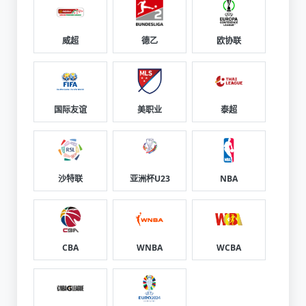
威超
德乙
欧协联
国际友谊
美职业
泰超
沙特联
亚洲杯U23
NBA
CBA
WNBA
WCBA