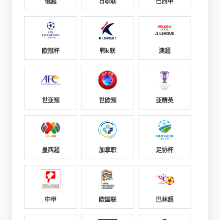
俄超
日职联
巴西甲
欧冠杯
韩k联
澳超
世亚预
世欧预
亚精英
墨西超
加拿职
足协杯
中甲
欧国联
巴林超