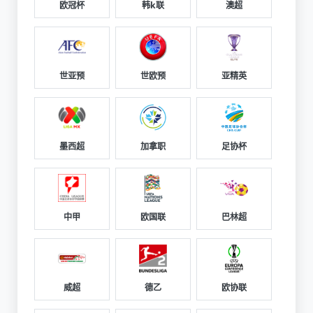
欧冠杯
韩k联
澳超
世亚预
世欧预
亚精英
墨西超
加拿职
足协杯
中甲
欧国联
巴林超
威超
德乙
欧协联