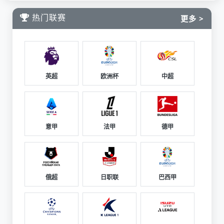
热门联赛
更多 >
英超
欧洲杯
中超
意甲
法甲
德甲
俄超
日职联
巴西甲