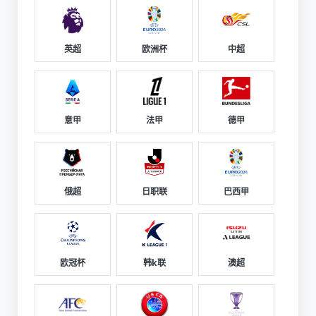
英超
欧洲杯
中超
意甲
法甲
德甲
俄超
日职联
巴西甲
欧冠杯
韩k联
澳超