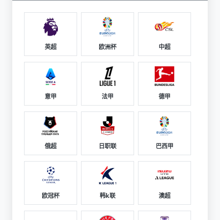
英超
欧洲杯
中超
意甲
法甲
德甲
俄超
日职联
巴西甲
欧冠杯
韩k联
澳超