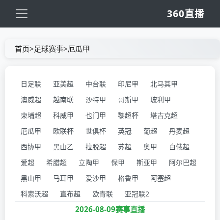
360直播
首页
>
足球赛事
>
厄瓜甲
日足联
亚美超
中台联
印尼甲
北马其甲
澳威超
越南联
沙特甲
哥斯甲
玻利甲
柬埔超
科威甲
也门甲
黎超杯
塔吉克超
厄瓜甲
欧联杯
世俱杯
英冠
葡超
丹麦超
西协甲
黑山乙
拉脱超
苏超
奥甲
白俄超
爱超
希腊超
立陶甲
保甲
斯亚甲
阿尔巴超
黑山甲
马耳甲
爱沙甲
格鲁甲
阿塞超
科索沃超
直布超
欧青联
亚冠联2
2026-08-09赛事直播