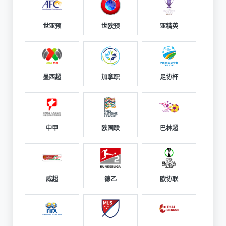
世亚预
世欧预
亚精英
墨西超
加拿职
足协杯
中甲
欧国联
巴林超
威超
德乙
欧协联