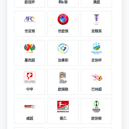
欧冠杯
韩k联
澳超
世亚预
世欧预
亚精英
墨西超
加拿职
足协杯
中甲
欧国联
巴林超
威超
德乙
欧协联