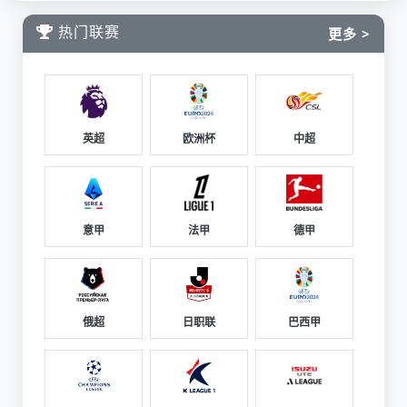
热门联赛
更多 >
英超
欧洲杯
中超
意甲
法甲
德甲
俄超
日职联
巴西甲