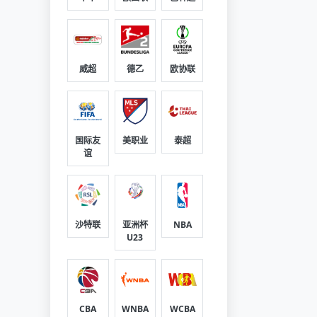
威超
德乙
欧协联
国际友
美职业
泰超
谊
沙特联
亚洲杯
NBA
U23
CBA
WNBA
WCBA