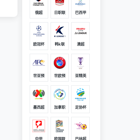
俄超
日职联
巴西甲
欧冠杯
韩k联
澳超
世亚预
世欧预
亚精英
墨西超
加拿职
足协杯
中甲
欧国联
巴林超