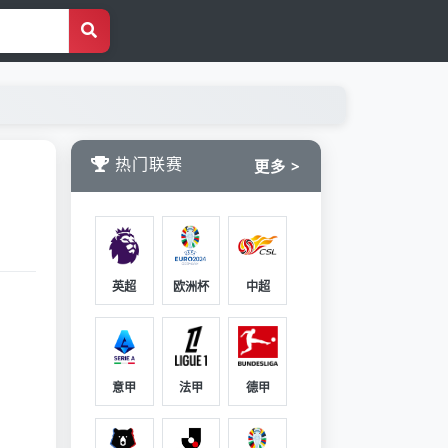
热门联赛
更多 >
英超
欧洲杯
中超
意甲
法甲
德甲