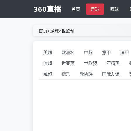
360直播
首页
足球
篮球
首页
>
足球
>
世欧预
英超
欧洲杯
中超
意甲
法甲
澳超
世亚预
世欧预
亚精英
威超
德乙
欧协联
国际友谊