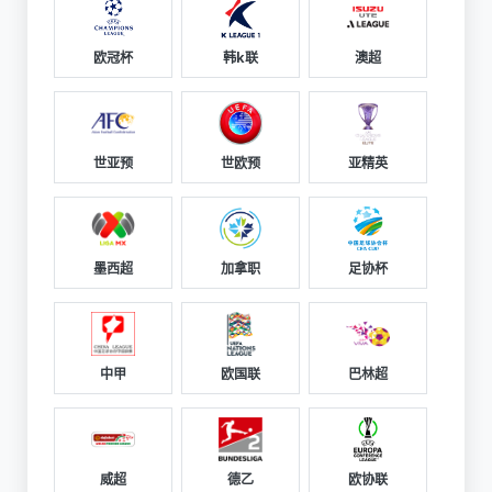
欧冠杯
韩k联
澳超
世亚预
世欧预
亚精英
墨西超
加拿职
足协杯
中甲
欧国联
巴林超
威超
德乙
欧协联