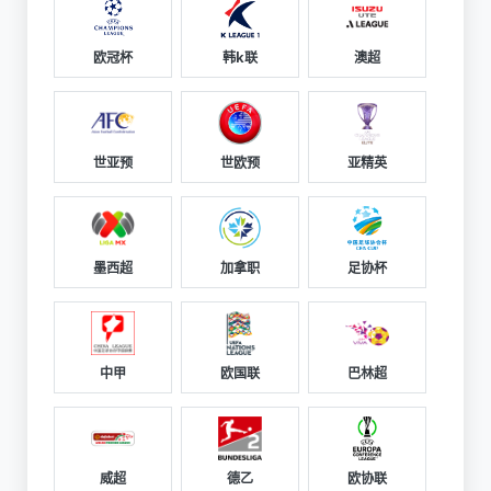
欧冠杯
韩k联
澳超
世亚预
世欧预
亚精英
墨西超
加拿职
足协杯
中甲
欧国联
巴林超
威超
德乙
欧协联