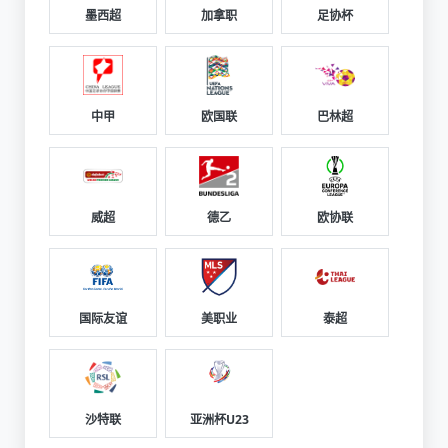
墨西超
加拿职
足协杯
中甲
欧国联
巴林超
威超
德乙
欧协联
国际友谊
美职业
泰超
沙特联
亚洲杯U23