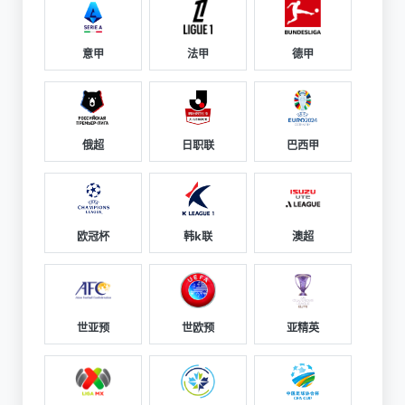
意甲
法甲
德甲
俄超
日职联
巴西甲
欧冠杯
韩k联
澳超
世亚预
世欧预
亚精英