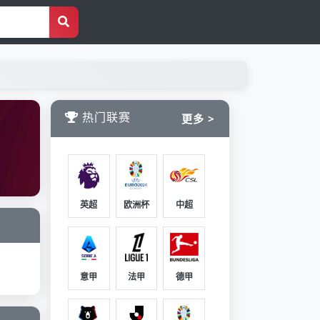
热门联赛
更多 >
英超
欧洲杯
中超
意甲
法甲
德甲