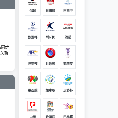
俄超
日职联
巴西甲
欧冠杯
韩k联
澳超
站同步
相关新
世亚预
世欧预
亚精英
墨西超
加拿职
足协杯
中甲
欧国联
巴林超