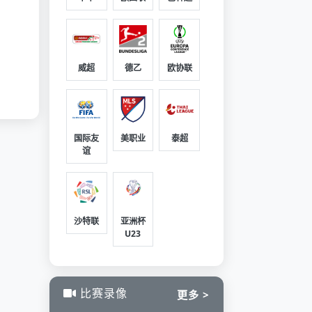
威超
德乙
欧协联
国际友
美职业
泰超
谊
沙特联
亚洲杯
U23
比赛录像
更多 >