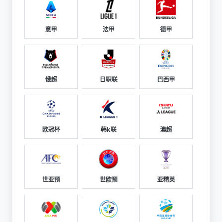
意甲
法甲
德甲
俄超
日职联
巴西甲
欧冠杯
韩k联
澳超
世亚预
世欧预
亚精英