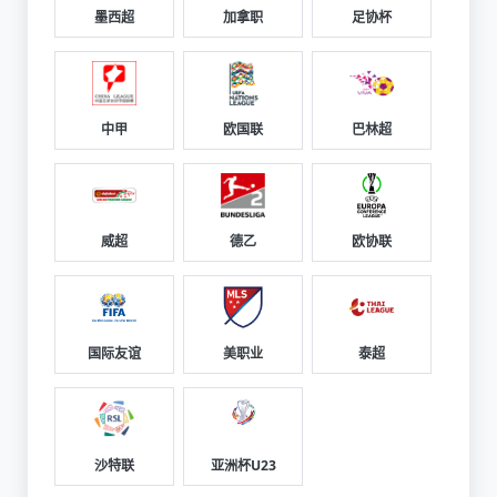
墨西超
加拿职
足协杯
中甲
欧国联
巴林超
威超
德乙
欧协联
国际友谊
美职业
泰超
沙特联
亚洲杯U23