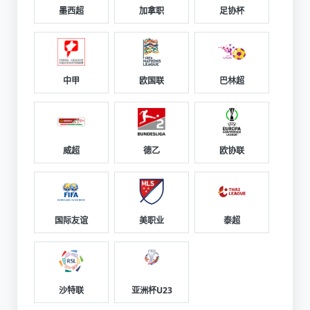
墨西超
加拿职
足协杯
中甲
欧国联
巴林超
威超
德乙
欧协联
国际友谊
美职业
泰超
沙特联
亚洲杯U23