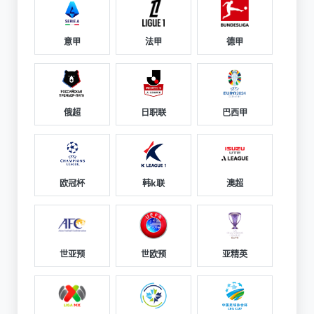
意甲
法甲
德甲
俄超
日职联
巴西甲
欧冠杯
韩k联
澳超
世亚预
世欧预
亚精英