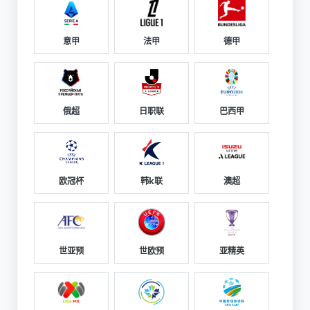
意甲
法甲
德甲
俄超
日职联
巴西甲
欧冠杯
韩k联
澳超
世亚预
世欧预
亚精英