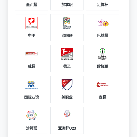
墨西超
加拿职
足协杯
中甲
欧国联
巴林超
威超
德乙
欧协联
国际友谊
美职业
泰超
沙特联
亚洲杯U23