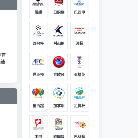
俄超
日职联
巴西甲
欧冠杯
韩k联
澳超
线直
事结
世亚预
世欧预
亚精英
墨西超
加拿职
足协杯
中甲
欧国联
巴林超