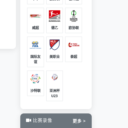
威超
德乙
欧协联
国际友
美职业
泰超
谊
沙特联
亚洲杯
U23
比赛录像
更多 >