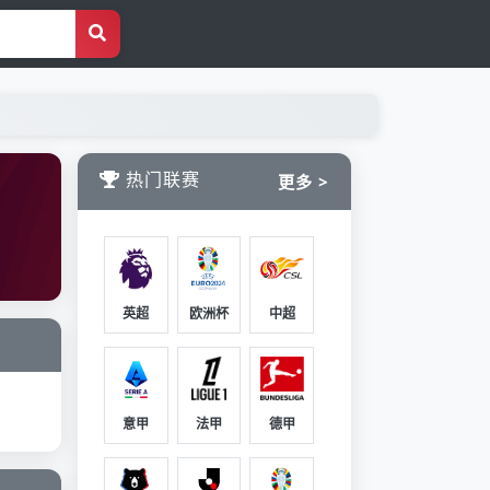
热门联赛
更多 >
英超
欧洲杯
中超
意甲
法甲
德甲