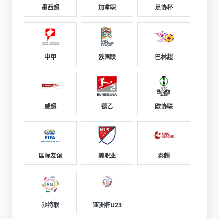
墨西超
加拿职
足协杯
中甲
欧国联
巴林超
威超
德乙
欧协联
国际友谊
美职业
泰超
沙特联
亚洲杯U23