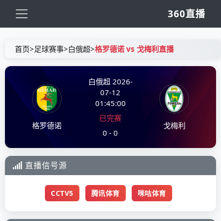
360直播
首页
>
足球赛事
>
白俄超
>
格罗德诺 vs 戈梅利直播
白俄超
2026-
07-12
01:45:00
已完赛
格罗德诺
戈梅利
0 - 0
直播信号源
CCTV5
腾讯体育
咪咕体育