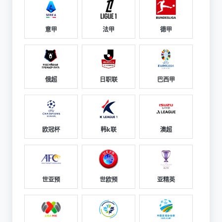
意甲
法甲
德甲
俄超
日职联
巴西甲
欧冠杯
韩k联
澳超
世亚预
世欧预
亚精英