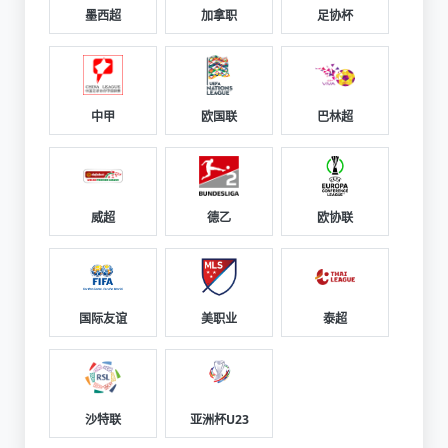
墨西超
加拿职
足协杯
中甲
欧国联
巴林超
威超
德乙
欧协联
国际友谊
美职业
泰超
沙特联
亚洲杯U23