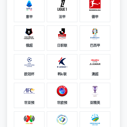
意甲
法甲
德甲
俄超
日职联
巴西甲
欧冠杯
韩k联
澳超
世亚预
世欧预
亚精英