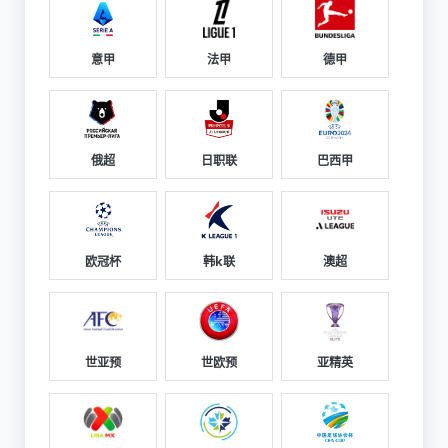
意甲
法甲
德甲
俄超
日职联
巴西甲
欧冠杯
韩k联
澳超
世亚预
世欧预
亚精英