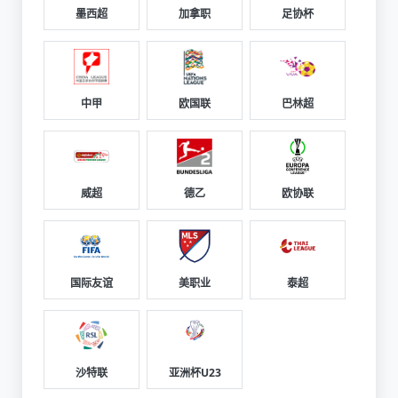
墨西超
加拿职
足协杯
中甲
欧国联
巴林超
威超
德乙
欧协联
国际友谊
美职业
泰超
沙特联
亚洲杯U23