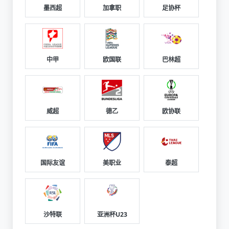
墨西超
加拿职
足协杯
中甲
欧国联
巴林超
威超
德乙
欧协联
国际友谊
美职业
泰超
沙特联
亚洲杯U23