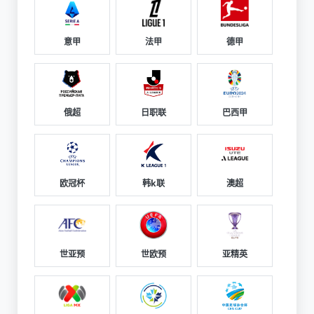
意甲
法甲
德甲
俄超
日职联
巴西甲
欧冠杯
韩k联
澳超
世亚预
世欧预
亚精英