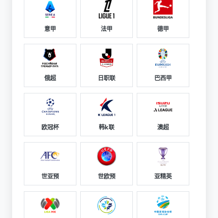
意甲
法甲
德甲
俄超
日职联
巴西甲
欧冠杯
韩k联
澳超
世亚预
世欧预
亚精英