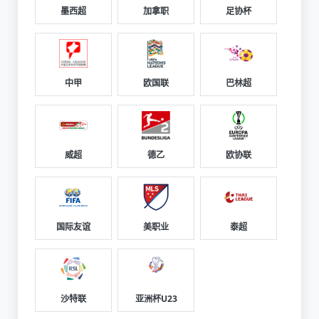
墨西超
加拿职
足协杯
中甲
欧国联
巴林超
威超
德乙
欧协联
国际友谊
美职业
泰超
沙特联
亚洲杯U23